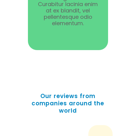
Curabitur lacinia enim
at ex blandit, vel
pellentesque odio
elementum.
Our reviews from
companies around the
world