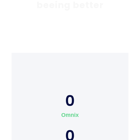
beeing better
0
Omnix
0