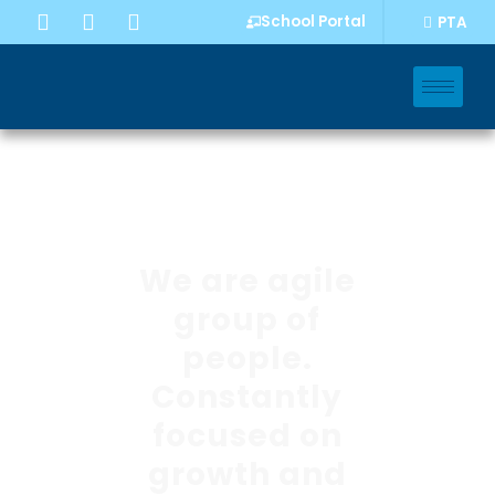
School Portal
PTA
We are agile
group of
people.
Constantly
focused on
growth and